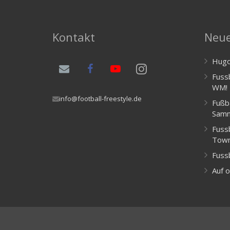
Kontakt
Neue
Hugo
Fussb
WM!
info@football-freestyle.de
Fußb
Samn
Fussb
Town
Fuss
Auf o