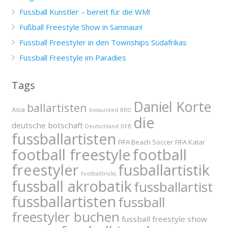
Fussball Künstler – bereit für die WM!
Fußball Freestyle Show in Samnaun!
Fussball Freestyler in den Townships Südafrikas
Fussball Freestyle im Paradies
Tags
Daniel Korte
ballartisten
Asia
bossunited
BRD
die
deutsche botschaft
Deutschland
DFB
fussballartisten
FIFA Beach Soccer
FIFA Katar
football freestyle
football
freestyler
fusballartistik
footballtricks
fussball akrobatik
fussballartist
fussballartisten
fussball
freestyler buchen
fussball freestyle show