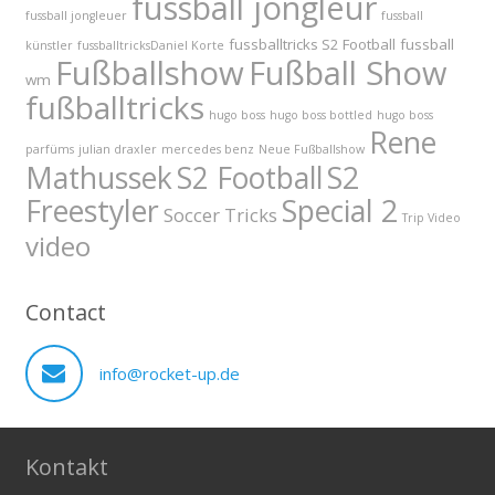
fussball jongleur
fussball jongleuer
fussball
fussballtricks S2 Football
fussball
künstler
fussballtricksDaniel Korte
Fußballshow
Fußball Show
wm
fußballtricks
hugo boss
hugo boss bottled
hugo boss
Rene
parfüms
julian draxler
mercedes benz
Neue Fußballshow
S2
Mathussek
S2 Football
Freestyler
Special 2
Soccer Tricks
Trip Video
video
Contact
info@rocket-up.de
Kontakt