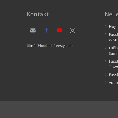
Kontakt
Neue
Hugo
Fussb
WM!
info@football-freestyle.de
Fußb
Samn
Fussb
Town
Fuss
Auf o