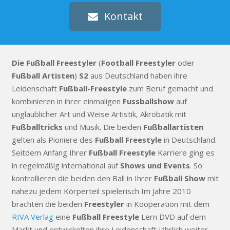
Kontakt
Die Fußball Freestyler
(
Football Freestyler
oder
Fußball Artisten
)
S2
aus Deutschland haben ihre
Leidenschaft
Fußball-Freestyle
zum Beruf gemacht und
kombinieren in ihrer einmaligen
Fussballshow
auf
unglaublicher Art und Weise Artistik, Akrobatik mit
Fußballtricks
und Musik. Die beiden
Fußballartisten
gelten als Pioniere des
Fußball Freestyle
in Deutschland.
Seitdem Anfang Ihrer
Fußball Freestyle
Karriere ging es
in regelmäßig international auf
Shows und Events
. So
kontrollieren die beiden den Ball in Ihrer
Fußball Show
mit
nahezu jedem Körperteil spielerisch Im Jahre 2010
brachten die beiden
Freestyler
in Kooperation mit dem
RIVA Verlag
eine
Fußball Freestyle
Lern DVD auf dem
Markt und entwickelten ihre Leidenschaft jährlich weiter.